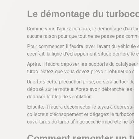
Le démontage du turboco
Comme vous l’aurez compris, le démontage d’un turbo
aucune raison pour que tout ne se passe pas comm
Pour commencer, il faudra lever l’avant du véhicule e
ceci fait, la ligne d’échappement située derrière le 
Après, il faudra déposer les supports du catalyseur 
turbo. Notez que vous devez prévoir l’obturation des
Une fois cette précaution prise, ce sera au tour de l
déposé sur le moteur. Après avoir débranché les condui
déposer le bloc de ventilation.
Ensuite, il faudra déconnecter le tuyau à dépression
collecteur d’échappement et dégagez le turbocompre
ouvertures du turbo afin qu’aucune impureté ne s’y i
Comment remonter un tur