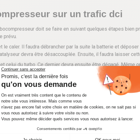
mpresseur sur un trafic dci
compresseur doit se faire en suivant quelques étapes bien préci
e prévu.
t le caler. Il faudra débrancher par la suite la batterie et dépo
catalyseur devra être désaccouplée. Ensuite, il faudra laisser ce
et celui du turbo. Ce dernier devra ensuite être dégagé. Même opé
 ouvertures laissées libres et l’écoulement de l’huile.
’écrou de fixation inférieur du turbo d’être déposé sur le collect
ts d’air ainsi que le connecteur du débitmètre, procédez au dépôt d
 et la canalisation d’alimentation d’huile du turbo. Déposez égale
sseur par le dessus. Même opération pour les 2 conduits d’air su
ntroduise.
bocompresseur sur un trafic dc