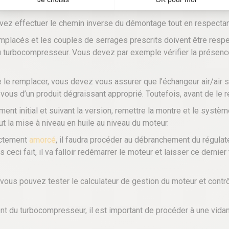
vez effectuer le chemin inverse du démontage tout en respectan
 remplacés et les couples de serrages prescrits doivent être resp
e du turbocompresseur. Vous devez par exemple vérifier la présenc
e remplacer, vous devez vous assurer que l’échangeur air/air soit
z-vous d’un produit dégraissant approprié. Toutefois, avant de le 
ment initial et suivant la version, remettre la montre et le systèm
aut la mise à niveau en huile au niveau du moteur.
rectement
amorcé
, il faudra procéder au débranchement du régulat
 ceci fait, il va falloir redémarrer le moteur et laisser ce dernier
 vous pouvez tester le calculateur de gestion du moteur et contr
t du turbocompresseur, il est important de procéder à une vida