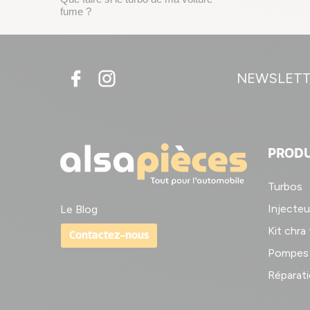
fume ?
NEWSLET
PRODU
Turbos
Injecteu
Le Blog
Kit chra
Contactez-nous
Pompes 
Réparati