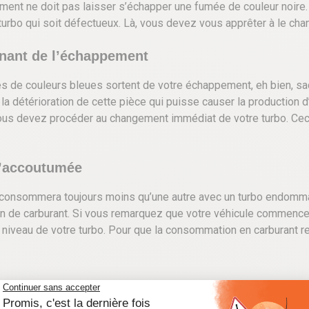
ment ne doit pas laisser s’échapper une fumée de couleur noire
e turbo qui soit défectueux. Là, vous devez vous apprêter à le ch
nant de l’échappement
e couleurs bleues sortent de votre échappement, eh bien, sach
ue la détérioration de cette pièce qui puisse causer la productio
 vous devez procéder au changement immédiat de votre turbo. Ce
l’accoutumée
 consommera toujours moins qu’une autre avec un turbo endommag
 de carburant. Si vous remarquez que votre véhicule commence 
veau de votre turbo. Pour que la consommation en carburant rede
t savoir que ce dernier commence fortement à s’endommager. Il fa