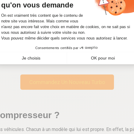
 pas bruyant, et ce, quelle que soit la manière dont vous utilise
u tout pas prévu que ce dernier coule de l’huile, et ce quelle qu’e
t du moteur. Mais, lorsque celui-ci se met à laisser s’échapper de 
hanger immédiatement.
Commandez Un Nouveau Turbo
compresseur ?
véhicules. Chacun à un modèle qui lui est propre. En effet, la p