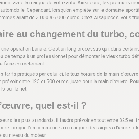
ement avec la marque de votre auto. Ainsi donc, les premiers m
automobile. Cependant, lorsqu’on empiète sur le domaine sportif, c’
sommes allant de 3 000 à 6 000 euros. Chez Alsapièces, vous tr
re au changement du turbo, co
e une opération banale. C’est un long processus qui, dans certa
 de temps à un professionnel pour démonter le vieux turbo défect
e faire correctement.
 tarifs pratiqués par celui-ci, le taux horaire de la main-d’œuvre
onc prévoir entre 125 et 500 euros, juste pour la main d’œuvre. 
s sur le net.
’œuvre, quel est-il ?
s les plus standards, il faudra prévoir en tout entre 325 et 14
ncore lorsque l’on commence à remarquer des signes d’usure tel
 au niveau du moteur.