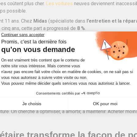
es coûtent plus cher.
Les voitures
neuves deviennent inaccessib
mps possible.
ant 11 ans. Chez
Midas
(spécialiste dans
l’entretien et la répa
 cinq ans, cette part a progressé de
8 %
.
e des forfaits à prix réduit. Le coût d’une révision varie entre
10
 devient la norme
isent les
250 000 kilomètres
, contre
200 000 auparavant
. Ce 
ièces de réemploi. Ces pièces d’occasion permettent d’économiser
iture. On cherche à optimiser, à amortir, à maintenir. Acheter moi
étaire transforme la façon de p