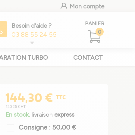
Mon compte
PANIER
Besoin d'aide ?
0
03 88 55 24 55
ARATION TURBO
CONTACT
144,30 €
TTC
120,25 €
HT
En stock,
livraison
express
Consigne : 50,00 €