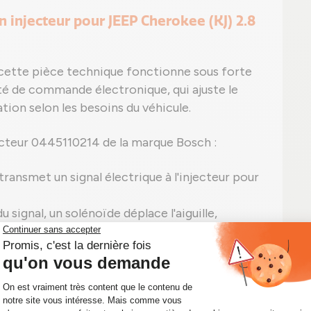
n injecteur pour JEEP Cherokee (KJ) 2.8
 cette pièce technique fonctionne sous forte
ité de commande électronique, qui ajuste le
tion selon les besoins du véhicule.
cteur 0445110214 de la marque Bosch :
 transmet un signal électrique à l'injecteur pour
 signal, un solénoïde déplace l'aiguille,
e importante, le carburant est injecté sous
t dans le moteur à travers des micro-
urée d'injection écoulée, l'aiguille redescend et