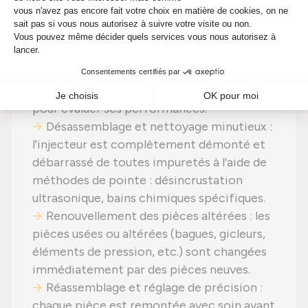
durabilité maximale.
Chaque pièce est soigneusement
inspectée pour identifier les anomalies et
les signes d'usure. Des tests de débit de
carburant et de pulvérisation sont réalisés
pour évaluer ses performances.
Désassemblage et nettoyage minutieux :
l'injecteur est complètement démonté et
débarrassé de toutes impuretés à l'aide de
méthodes de pointe : désincrustation
ultrasonique, bains chimiques spécifiques.
Renouvellement des pièces altérées : les
pièces usées ou altérées (bagues, gicleurs,
éléments de pression, etc.) sont changées
immédiatement par des pièces neuves.
Réassemblage et réglage de précision :
chaque pièce est remontée avec soin avant