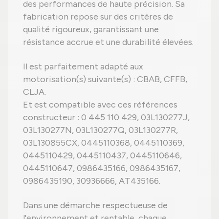
des performances de haute précision. Sa
fabrication repose sur des critères de
qualité rigoureux, garantissant une
résistance accrue et une durabilité élevées.
Il est parfaitement adapté aux
motorisation(s) suivante(s) : CBAB, CFFB,
CLJA.
Et est compatible avec ces références
constructeur : 0 445 110 429, 03L130277J,
03L130277N, 03L130277Q, 03L130277R,
03L130855CX, 0445110368, 0445110369,
0445110429, 0445110437, 0445110646,
0445110647, 0986435166, 0986435167,
0986435190, 30936666, AT435166.
Dans une démarche respectueuse de
l'environnement et rentable, chaque