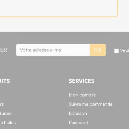
ER
OK
Veui
ITS
SERVICES
Mon compte
rs
Suivre ma commande
 turbo
Livraison
à huiles
Paiement