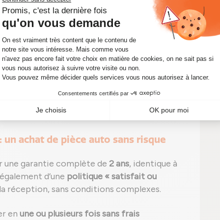
es
codes moteurs suivants : 940 C5.000, 940
4.000, 940 B4.000, 940 A8.000, 940 C4.000,
263087, 55263088, 844 A3.000, 198 A6.000,
 A3.000, 263 A3.000, 263 A9.000, 263 A7.000,
0 A5.000, 939 B5.000, 55280444, 55260384,
 A 3.000, A 16 FDH, A 16 FDL, A 20 FD
, assurant
 véhicule.
onforme aux références constructeur
34130
.
: un achat de pièce auto sans risque
 une garantie complète de
2 ans
, identique à
z également d’une
politique « satisfait ou
a réception, sans conditions complexes.
ler en
une ou plusieurs fois sans frais