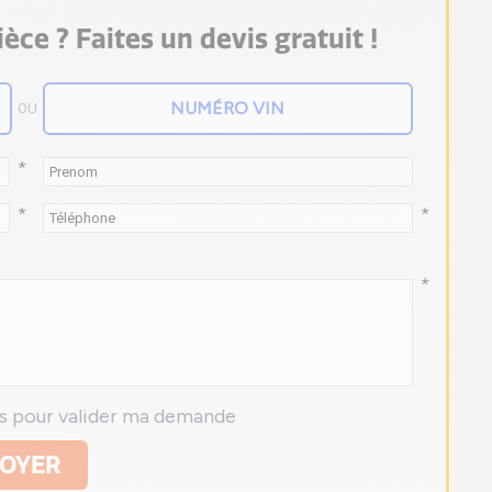
èce ? Faites un devis gratuit !
OU
*
*
*
*
ns pour valider ma demande
OYER