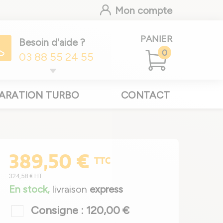
Mon compte
PANIER
Besoin d'aide ?
0
03 88 55 24 55
ARATION TURBO
CONTACT
389,50 €
TTC
324,58 €
HT
En stock,
livraison
express
Consigne : 120,00 €