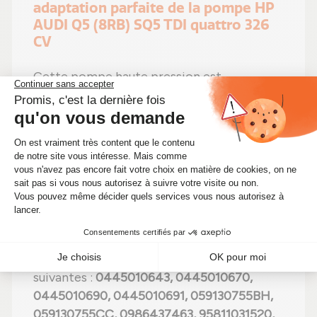
adaptation parfaite de la pompe HP
AUDI Q5 (8RB) SQ5 TDI quattro 326
CV
Cette pompe haute pression est
compatible avec tous les véhicules AUDI
Q5 (8RB) équipés du moteur Diesel SQ5 TDI
quattro 326 CV (240 KW) de
2967 cm3
. Elle
est prévue pour les motorisations portant
les
codes moteurs suivants : CVUA, CGQB,
CVUC, CVUB
, assurant une adaptation sans
modification à votre véhicule.
Le modèle 0445010691 CP4 est 100 %
conforme aux références constructeur
suivantes :
0445010643, 0445010670,
0445010690, 0445010691, 059130755BH,
059130755CC, 0986437463, 95811031520,