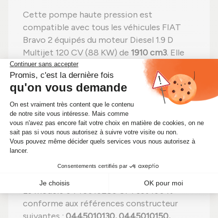
Cette pompe haute pression est
compatible avec tous les véhicules FIAT
Bravo 2 équipés du moteur Diesel 1.9 D
Multijet 120 CV (88 KW) de
1910 cm3
. Elle
est prévue pour les motorisations portant
les
codes moteurs suivants : 192 B1.000, 937
A3.000, 937 A4.000, 939 A2.000, 937
A8.000, 192 B4.000, 939 A7.000, 939
A1.000, 199 A5.000, 186 A9.000, 186 A8.000,
192 A8.000, 937 A5.000, 937 A7.000, 192
A1.000, 192 B5.000, 223 A9.000, 199 A3.000
,
assurant une adaptation sans modification
à votre véhicule.
Le modèle 0445010286 CP1 est 100 %
conforme aux références constructeur
suivantes :
0445010130, 0445010150,