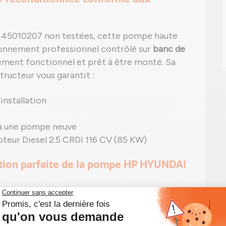
445010207 non testées, cette pompe haute
ionnement professionnel contrôlé sur
banc de
ement fonctionnel et prêt à être monté. Sa
ructeur vous garantit :
installation
à une pompe neuve
eur Diesel 2.5 CRDI 116 CV (85 KW)
ation parfaite de la pompe HP HYUNDAI
ible avec tous les véhicules HYUNDAI i800
V (85 KW) de
2497 cm3
. Elle est prévue pour les