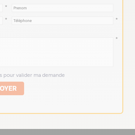
*
*
*
*
ns pour valider ma demande
OYER