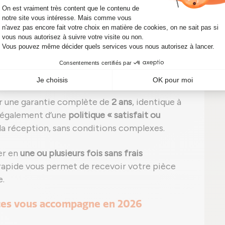
s suivants : D4CB-L, D4CB-W, D4CB
, assurant
 véhicule.
onforme aux références constructeur
31004A420
.
: un achat de pièce auto sans risque
 une garantie complète de
2 ans
, identique à
z également d’une
politique « satisfait ou
a réception, sans conditions complexes.
ler en
une ou plusieurs fois sans frais
n rapide vous permet de recevoir votre pièce
e.
ièces vous accompagne en 2026