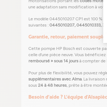
motorisations portant les
codes moteur
une adaptation sans modification à votre
Le modèle 0445010207 CP1 est 100 % c
suivantes :
0445010207, 0445010333, 3
Garantie, retour, paiement souple 
Cette pompe HP Bosch est couverte par
celle d’une pièce neuve. Vous bénéficie
remboursé » sous 14 jours
à compter de l
Pour plus de flexibilité, vous pouvez rég
supplémentaires avec Alma
. La livraiso
sous
24 à 48 heures
, prête à être monté
Besoin d’aide ? L’équipe d'Alsap