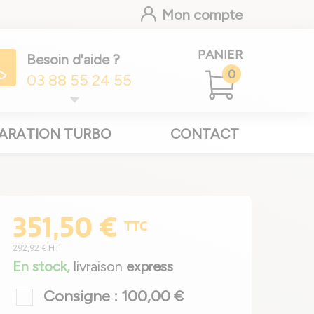
Mon compte
PANIER
Besoin d'aide ?
0
03 88 55 24 55
ARATION TURBO
CONTACT
351,50 €
TTC
292,92 €
HT
En stock,
livraison
express
Consigne : 100,00 €