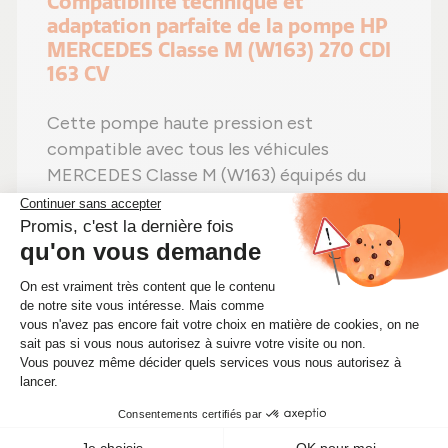
Compatibilité technique et
adaptation parfaite de la pompe HP
MERCEDES Classe M (W163) 270 CDI
163 CV
Cette pompe haute pression est
compatible avec tous les véhicules
MERCEDES Classe M (W163) équipés du
moteur Diesel 270 CDI 163 CV (120 KW) de
2685 cm3
. Elle est prévue pour les
motorisations portant les
codes moteurs
suivants : M 111.956, OM 611.960, OM 611.961,
OM 611.962, OM 611.981, OM 611.987, OM
612.961, OM 612.962, OM 612.963, OM
612.965, OM 612.966, OM 612.967, OM
612.981, OM 646.962, OM 646.963, OM
646.985, OM 668.914, OM 668.940, OM
668.941, OM 668.942
, assurant une