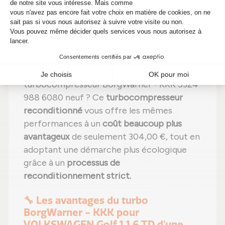
réglages effectués selon les normes du
constructeur ;
Étape 6 :
Contrôle qualité
sur banc
d'essai Schenck avant envoi.
Pourquoi donc payer plus cher un
turbocompresseur BorgWarner - KKK 5324
988 6080 neuf ? Ce
turbocompresseur
reconditionné
vous offre les mêmes
performances à un
coût beaucoup plus
avantageux
de seulement 304,00 €, tout en
adoptant une démarche plus écologique
grâce à un
processus de
reconditionnement strict.
🔧 Les avantages du turbo
BorgWarner - KKK pour
VOLKSWAGEN Golf 1 1.6 TD d'une