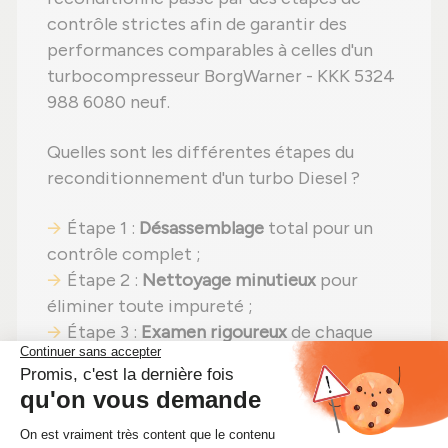
contrôle strictes afin de garantir des
performances comparables à celles d'un
turbocompresseur BorgWarner - KKK 5324
988 6080 neuf.
Quelles sont les différentes étapes du
reconditionnement d'un turbo Diesel ?
Étape 1 :
Désassemblage
total pour un
contrôle complet ;
Étape 2 :
Nettoyage minutieux
pour
éliminer toute impureté ;
Étape 3 :
Examen rigoureux
de chaque
élément ;
Étape 4 :
Remplacement des pièces
usées
par des pièces neuves ;
Étape 5 :
Réassemblage
avec des