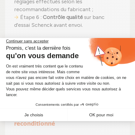
réglages effectués selon les
recommandations du fabricant ;
Étape 6 :
Contrôle qualité
sur banc
d'essai Schenck avant envoi.
En choisissant un
turbocompresseur
reconditionné
, vous faites un pari gagnant :
même puissance
,
moins de dépenses (avec
un prix imbattable à 444,60 €)
et un
choix
écologique
. Alors pourquoi hésiter ?
Renforcez votre moteur tout en faisant
des économies !
🔧 Optimisez les performances de
votre moteur avec ce
turbocompresseur Garrett
reconditionné