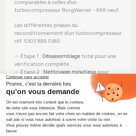
comparables à celles d'un
turbocompresseur BorgWarner - KKK neuf.
Les différentes phases du
reconditionnement d'un turbocompresseur
réf. 5303 988 0365 :
Étape 1 :
Désassemblage
total pour une
vérification complète ;
Étape 2 :
Nettoyage minutieux
pour
éliminer toute impureté ;
Étape 3 :
Examen détaillé
de tous les
éléments ;
Étape 4 :
Remplacement des pièces
détériorées
par des composants neufs ;
Étape 5 :
Réassemblage
avec des
réglages effectués selon les
recommandations du fabricant ;