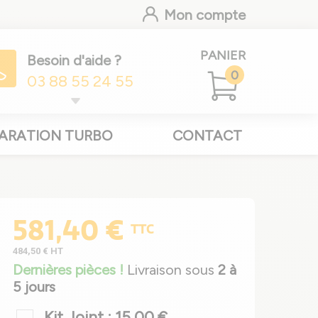
Mon compte
PANIER
Besoin d'aide ?
0
03 88 55 24 55
ARATION TURBO
CONTACT
581,40 €
TTC
484,50 €
HT
Dernières pièces !
Livraison sous
2 à
5 jours
Kit Joint : 15,00 €