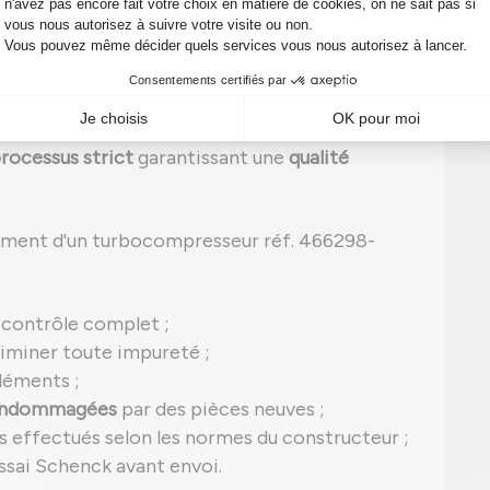
erformance et fiabilité garanties en
turbocompresseur reconditionné
, ce qui
rocessus strict
garantissant une
qualité
ement d'un turbocompresseur réf. 466298-
 contrôle complet ;
iminer toute impureté ;
léments ;
 endommagées
par des pièces neuves ;
s effectués selon les normes du constructeur ;
ssai Schenck avant envoi.