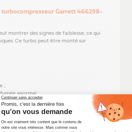
e turbocompresseur Garrett 466298-
peut montrer des signes de faiblesse, ce qui
ques. Ce turbo peut être monté sur
e ;
 fumée anormal ;
n apparente sans signe de fuite ;
peut apparaître, comme le code P0299 pour
compresseur 466298-0007 en panne.