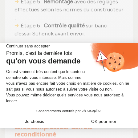
Étape 5 :
Remontage
avec des réglages
effectués selon les normes du constructeur
;
Étape 6 :
Contrôle qualité
sur banc
d'essai Schenck avant envoi.
En choisissant un
turbo reconditionné
,
vous faites un pari gagnant :
même
puissance
,
moins de dépenses (avec un prix
imbattable à 209,00 €)
et un
choix
écologique
. Alors pourquoi hésiter ?
Optimisez votre moteur tout en faisant
des économies !
🔧 Optimisez les performances de
votre moteur avec ce
turbocompresseur Garrett
reconditionné