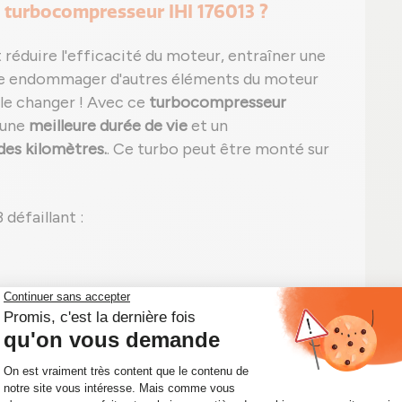
 turbocompresseur IHI 176013 ?
réduire l'efficacité du moteur, entraîner une
 endommager d'autres éléments du moteur
 le changer ! Avec ce
turbocompresseur
 une
meilleure durée de vie
et un
des kilomètres.
. Ce turbo peut être monté sur
défaillant :
he) et/ou sifflement excessif ;
t sans trace apparente ;
peut apparaître, comme le P0299 signalant