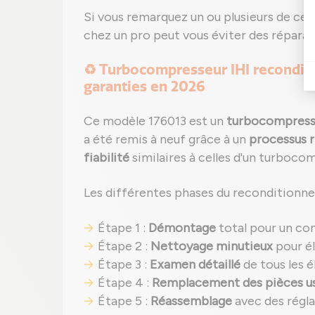
Si vous remarquez un ou plusieurs de ces
chez un pro peut vous éviter des réparat
♻️ Turbocompresseur IHI reconditi
garanties en 2026
Ce modèle 176013 est un
turbocompress
a été remis à neuf grâce à un
processus 
fiabilité
similaires à celles d'un turboco
Les différentes phases du reconditionne
Étape 1 :
Démontage
total pour un co
Étape 2 :
Nettoyage minutieux
pour él
Étape 3 :
Examen détaillé
de tous les é
Étape 4 :
Remplacement des pièces u
Étape 5 :
Réassemblage
avec des régl