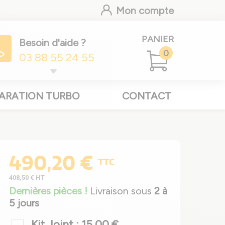
Mon compte
PANIER
Besoin d'aide ?
0
03 88 55 24 55
ARATION TURBO
CONTACT
490,20 €
TTC
408,50 €
HT
Dernières pièces !
Livraison sous
2 à
5 jours
Kit Joint : 15,00 €