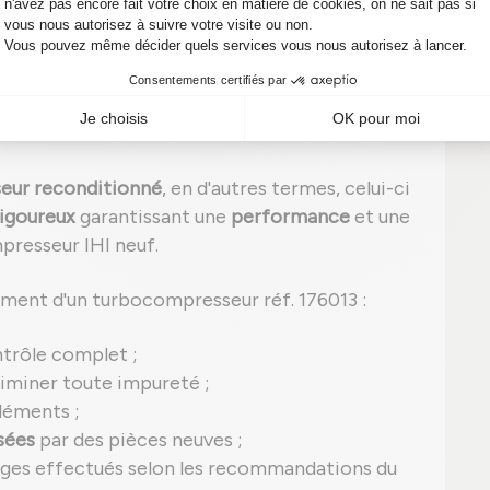
 signes, n'attendez pas ! Un simple diagnostic
ions onéreuses sur votre véhicule.
onné : performance et fiabilité
eur reconditionné
, en d'autres termes, celui-ci
rigoureux
garantissant une
performance
et une
mpresseur IHI neuf.
ment d'un turbocompresseur réf. 176013 :
ntrôle complet ;
iminer toute impureté ;
léments ;
sées
par des pièces neuves ;
ages effectués selon les recommandations du