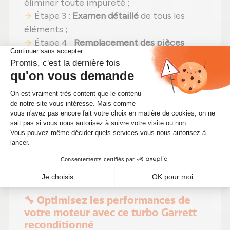
éliminer toute impureté ;
Étape 3 :
Examen détaillé
de tous les
éléments ;
Étape 4 :
Remplacement des pièces
endommagées
par des composants neufs ;
Étape 5 :
Remontage
avec des réglages
effectués selon les normes du constructeur
;
Étape 6 :
Contrôle qualité
sur banc
d'essai Schenck avant expédition.
Grâce à ce processus, ce turbo garantit
durabilité
et
performances
, à un
coût plus
avantageux
.
🔧 Optimisez les performances de
votre moteur avec ce turbo Garrett
reconditionné