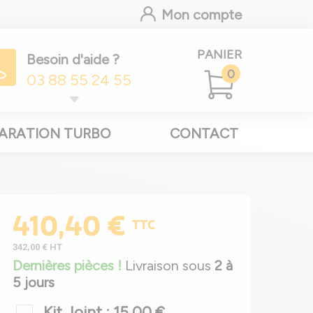
Mon compte
PANIER
Besoin d'aide ?
0
03 88 55 24 55
ARATION TURBO
CONTACT
410,40 €
TTC
342,00 €
HT
Dernières pièces !
Livraison sous
2 à
5 jours
Kit Joint : 15,00 €