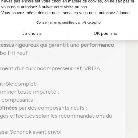
onné : performance et fiabilité
ionné
, en d'autres termes, celui-ci a été
essus rigoureux
qui garantit une
performance
rbo IHI neuf.
ement d'un turbocompresseur réf. VR12A :
ntrôle complet ;
iminer toute impureté ;
s composants ;
abîmées
par des composants neufs ;
ages effectués selon les recommandations du
ssai Schenck avant envoi.