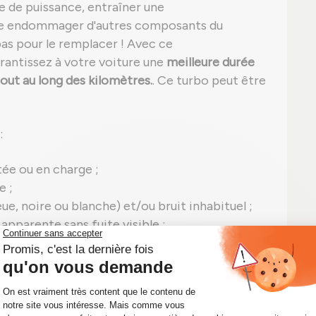
e de puissance, entraîner une
e endommager d'autres composants du
as pour le remplacer ! Avec ce
arantissez à votre voiture une
meilleure durée
out au long des kilomètres.
. Ce turbo peut être
:
ée ou en charge ;
e ;
e, noire ou blanche) et/ou bruit inhabituel ;
 apparente sans fuite visible ;
eut apparaître, tel que le code P0299 pour
 signes, n'attendez pas ! Un simple diagnostic
parations coûteuses sur votre véhicule.