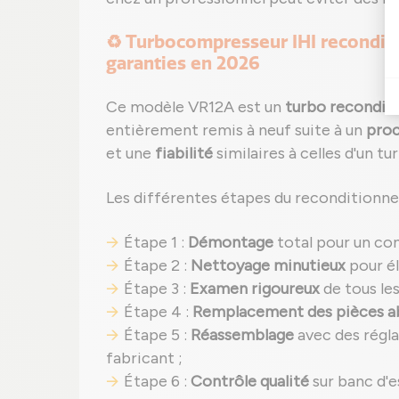
♻️ Turbocompresseur IHI reconditi
garanties en 2026
Ce modèle VR12A est un
turbo recondit
entièrement remis à neuf suite à un
proc
et une
fiabilité
similaires à celles d'un tu
Les différentes étapes du reconditionn
Étape 1 :
Démontage
total pour un co
Étape 2 :
Nettoyage minutieux
pour él
Étape 3 :
Examen rigoureux
de tous le
Étape 4 :
Remplacement des pièces 
Étape 5 :
Réassemblage
avec des régl
fabricant ;
Étape 6 :
Contrôle qualité
sur banc d'e