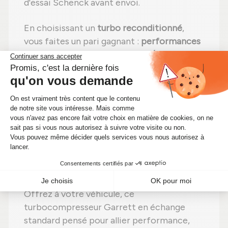
d'essai Schenck avant envoi.
En choisissant un
turbo reconditionné
,
vous faites un pari gagnant :
performances
identiques
,
moins de dépenses (avec un
tarif imbattable à 446,50 €)
et un
choix
écologique
. Alors pourquoi hésiter ?
Boostez votre moteur tout en faisant des
économies significatives !
🔧 Optimisez les performances de
votre moteur avec ce
turbocompresseur Garrett
reconditionné
Offrez à votre véhicule, ce
turbocompresseur Garrett en échange
standard pensé pour allier performance,