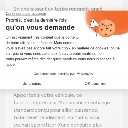
En choisissant un
turbo reconditionné
,
vous faites un pari gagnant :
efficacité
préservée
,
moins de dépenses (avec un prix
imbattable à 507,30 €)
et un
impact
environnemental positif
. Alors pourquoi
hésiter ? Optimisez votre moteur tout en
faisant des économies significatives !
🔧 Optimisez les performances de
votre moteur avec ce turbo
Mitsubishi reconditionné
Apportez à votre véhicule, ce
turbocompresseur Mitsubishi en échange
standard conçu pour allier puissance,
fiabilité et rendement. Parfait si vous
souhaitez profiter d'une conduite plus