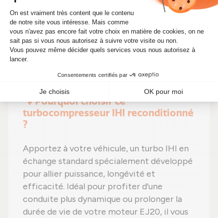
En choisissant un
turbo reconditionné
,
vous faites un pari gagnant :
performances
identiques
,
une solution plus économique
(actuellement à 646,00 €)
et un
impact
environnemental positif
. Alors pourquoi
hésiter ? Boostez votre moteur tout en
réduisant vos coûts d'entretien !
🔧 Pourquoi choisir ce
turbocompresseur IHI reconditionné
?
Apportez à votre véhicule, un turbo IHI en
échange standard spécialement développé
pour allier puissance, longévité et
efficacité. Idéal pour profiter d'une
conduite plus dynamique ou prolonger la
durée de vie de votre moteur EJ20, il vous