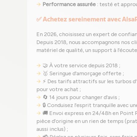
Performance assurée
: testé et appro
✅ Achetez sereinement avec Alsa
En 2026, choisissez un expert de confi
Depuis 2018, nous accompagnons nos clie
matériel de qualité, un support à l'écout
🤝 À votre service depuis 2018 ;
🥇 Seringue d'amorçage offerte ;
⚡ Des tarifs attractifs sur les turbos 
pour votre achat ;
🔄 14 jours pour changer d'avis ;
🔒 Conduisez l'esprit tranquille avec u
🚚 Envoi express en 24/48h en Point R
pièce d'origine en un rien de temps (prat
aussi inclus) ;
💳 Réglez en plusieurs fois, sans frai