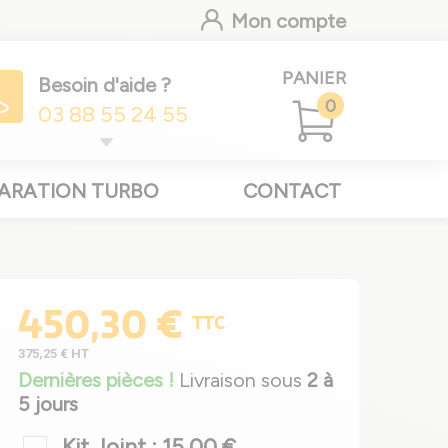
Mon compte
PANIER
Besoin d'aide ?
0
03 88 55 24 55
ARATION TURBO
CONTACT
450,30 €
TTC
375,25 €
HT
Dernières pièces !
Livraison sous
2 à
5 jours
Kit Joint : 15,00 €