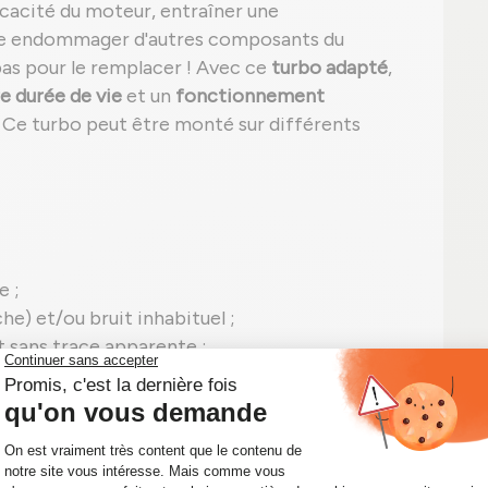
ficacité du moteur, entraîner une
e endommager d'autres composants du
pas pour le remplacer ! Avec ce
turbo adapté
,
e durée de vie
et un
fonctionnement
. Ce turbo peut être monté sur différents
e ;
e) et/ou bruit inhabituel ;
t sans trace apparente ;
peut apparaître, comme le code P0299 pour
signes, il est temps d'agir ! Un simple
viter des réparations coûteuses sur votre