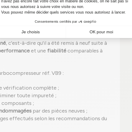
ance entre économies et efficacité en
nné
, c'est-à-dire qu'il a été remis à neuf suite à
performance
et une
fiabilité
comparables à
urbocompresseur réf. VB9 :
e vérification complète ;
iminer toute impureté ;
s composants ;
 endommagées
par des pièces neuves ;
ages effectués selon les recommandations du