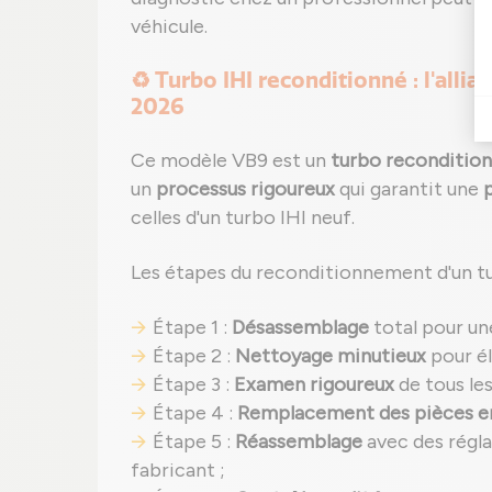
véhicule.
♻️ Turbo IHI reconditionné : l'alli
2026
Ce modèle VB9 est un
turbo reconditio
un
processus rigoureux
qui garantit une
celles d'un turbo IHI neuf.
Les étapes du reconditionnement d'un t
Étape 1 :
Désassemblage
total pour un
Étape 2 :
Nettoyage minutieux
pour él
Étape 3 :
Examen rigoureux
de tous le
Étape 4 :
Remplacement des pièces
Étape 5 :
Réassemblage
avec des régl
fabricant ;