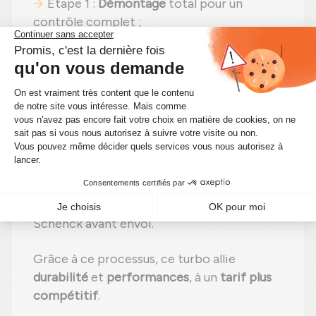
Étape 1 :
Démontage
total pour un
contrôle complet ;
Étape 2 :
Nettoyage minutieux
pour
éliminer toute impureté ;
Étape 3 :
Contrôle rigoureux
de chaque
composant ;
Étape 4 :
Remplacement des pièces
endommagées
par des pièces neuves ;
Étape 5 :
Réassemblage
avec des
réglages effectués selon les normes du
constructeur ;
Étape 6 :
Tests complets
sur banc d'essai
Schenck avant envoi.
Grâce à ce processus, ce turbo allie
durabilité
et
performances
, à un
tarif plus
compétitif
.