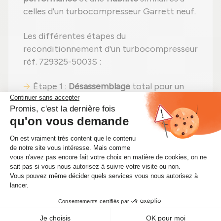
celles d'un turbocompresseur Garrett neuf.
Les différentes étapes du
reconditionnement d'un turbocompresseur
réf. 729325-5003S :
Étape 1 :
Désassemblage
total pour un
contrôle complet ;
Étape 2 :
Nettoyage professionnel
pour
éliminer toute impureté ;
Étape 3 :
Examen rigoureux
de tous les
composants ;
Étape 4 :
Remplacement des pièces
défectueuses
par des composants neufs ;
Étape 5 :
Réassemblage
avec des
réglages effectués selon les
recommandations du fabricant ;