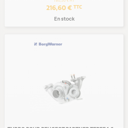
180,50 €
HT
216,60 €
TTC
En stock