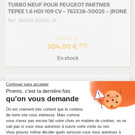
TURBO NEUF POUR PEUGEOT PARTNER
TEPEE 1.6 HDI 109 CV - 762328-5002S - JRONE
Ref. 762328-5002S-JR
253,33 €
HT
304,00 €
TTC
En stock