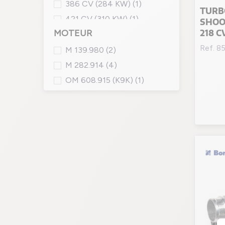
386 CV (284 KW)
(1)
TURB
421 CV (310 KW)
(1)
SHOOT
218 C
MOTEUR
Ref. 8
M 139.980
(2)
M 282.914
(4)
OM 608.915 (K9K)
(1)