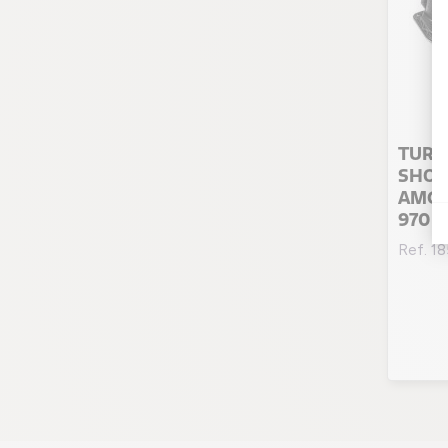
TURB
SHOO
AMG C
970 0
Ref. 1