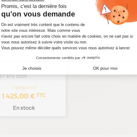
O POUR MERCEDES CLA
TING BRAKE (X118)
LA 45 S 421 CV 1857
001
857 970 0001
1 187,50 €
HT
1 425,00 €
TTC
En stock