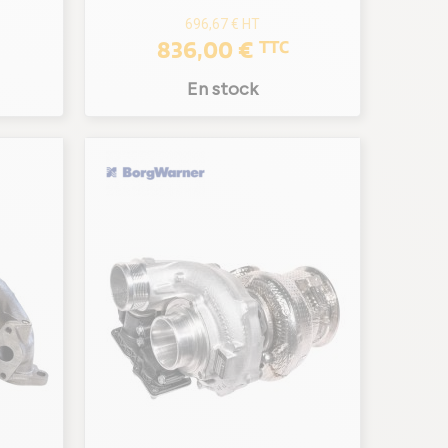
696,67 €
HT
836,00 €
TTC
En stock