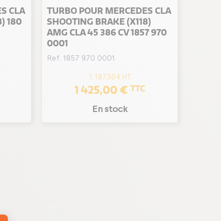
S CLA
TURBO POUR MERCEDES CLA
) 180
SHOOTING BRAKE (X118)
AMG CLA 45 386 CV 1857 970
0001
Ref. 1857 970 0001
1 187,50 €
HT
1 425,00 €
TTC
En stock