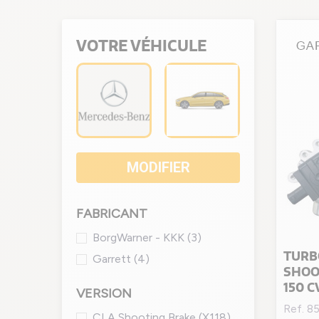
VOTRE VÉHICULE
MODIFIER
FABRICANT
BorgWarner - KKK
(3)
TURB
Garrett
(4)
SHOOT
150 C
VERSION
Ref. 8
CLA Shooting Brake (X118)