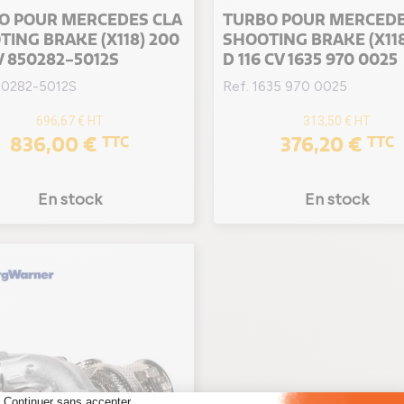
O POUR MERCEDES CLA
TURBO POUR MERCEDE
ING BRAKE (X118) 200
SHOOTING BRAKE (X118
V 850282-5012S
D 116 CV 1635 970 0025
50282-5012S
Ref. 1635 970 0025
696,67 €
HT
313,50 €
HT
836,00 €
376,20 €
TTC
TTC
En stock
En stock