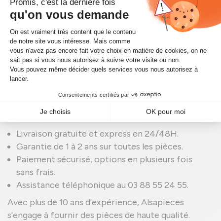
injecteurs reconditionnés sont soumis à des tests
rigoureux pour garantir leur qualité et leur
durabilité, souvent équivalentes à celles des pièces
neuves.
Pourquoi Choisir Alsapieces
pour vos Injecteurs IVECO
Choisir Alsapieces pour vos
injecteurs IVECO
,
c'est bénéficier de nombreux avantages :
Livraison gratuite et express en 24/48H.
Garantie de 1 à 2 ans sur toutes les pièces.
Paiement sécurisé, options en plusieurs fois
sans frais.
Assistance téléphonique au 03 88 55 24 55.
Avec plus de 10 ans d'expérience, Alsapieces
s'engage à fournir des pièces de haute qualité.