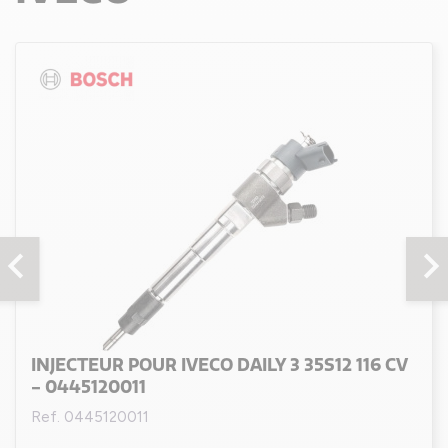
evron_left
chevron_rig
INJECTEUR POUR IVECO DAILY 3 35S12 116 CV
- 0445120011
Ref. 0445120011