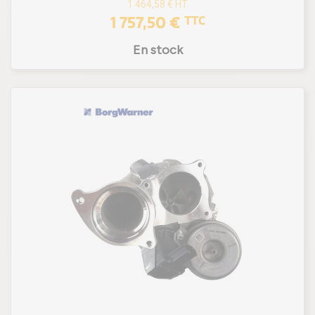
1 464,58 €
HT
1 757,50 €
TTC
En stock