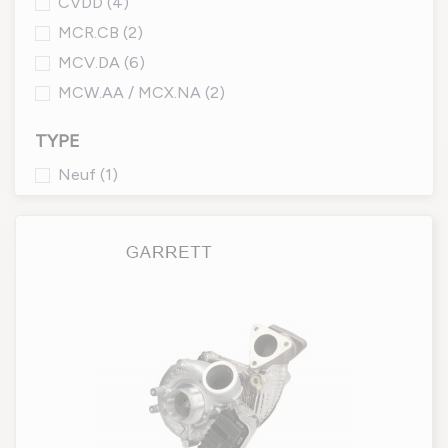
CVDD
(4)
MCR.CB
(2)
MCV.DA
(6)
MCW.AA / MCX.NA
(2)
TYPE
Neuf
(1)