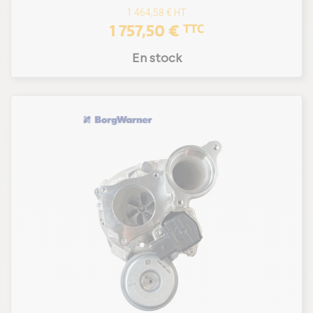
1 464,58 €
HT
1 757,50 €
TTC
En stock