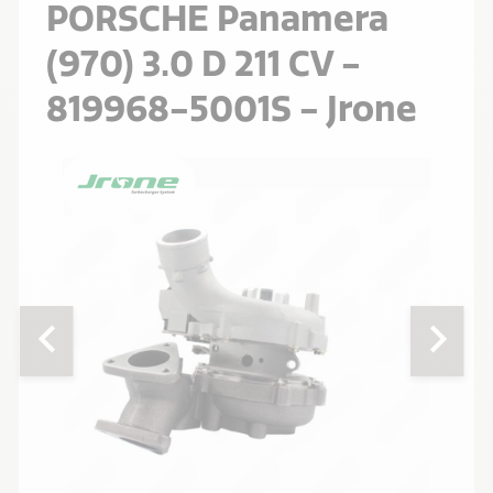
PORSCHE Panamera
(970) 3.0 D 211 CV -
819968-5001S - Jrone
chevron_left
chevron_right