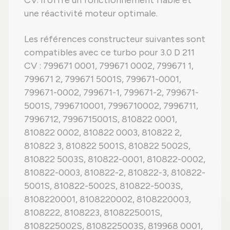
CV. Il offre un fonctionnement fiable et
une réactivité moteur optimale.
Les références constructeur suivantes sont
compatibles avec ce turbo pour 3.0 D 211
CV : 799671 0001, 799671 0002, 799671 1,
799671 2, 799671 5001S, 799671-0001,
799671-0002, 799671-1, 799671-2, 799671-
5001S, 7996710001, 7996710002, 7996711,
7996712, 7996715001S, 810822 0001,
810822 0002, 810822 0003, 810822 2,
810822 3, 810822 5001S, 810822 5002S,
810822 5003S, 810822-0001, 810822-0002,
810822-0003, 810822-2, 810822-3, 810822-
5001S, 810822-5002S, 810822-5003S,
8108220001, 8108220002, 8108220003,
8108222, 8108223, 8108225001S,
8108225002S, 8108225003S, 819968 0001,