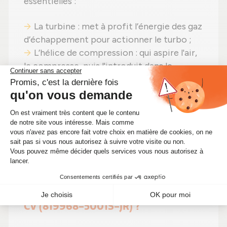
essentielles :
La turbine : met à profit l’énergie des gaz
d’échappement pour actionner le turbo ;
L’hélice de compression : qui aspire l'air,
le compresse, puis l'introduit dans le
moteur Diesel.
Grâce à ce processus, le turbocompresseur
de votre PORSCHE Panamera (970)
améliore les performances du moteur tout
en limitant la consommation de carburant,
permettant ainsi une conduite plus fluide.
🛑 Quand faut-il changer un turbo
pour PORSCHE Panamera 3.0 D 211
CV (819968-5001S-JR) ?