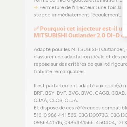
forme de micro-gouttelettes au sein du c
Fermeture de l'injecteur : une fois la d
stoppe immédiatement l'écoulement.
✅ Pourquoi cet injecteur est-il u
MITSUBISHI Outlander 2.0 DI-D de
Adapté pour les MITSUBISHI Outlander, c
d'assurer une adaptation idéale et des p
repose sur des critères de qualité rigour
fiabilité remarquables.
Il est parfaitement adapté aux code(s) m
BRF, BSY, BVF, BVG, BWC, CAGB, CBAB,
CJAA, CLCB, CLJA.
Et dispose de ces références compatible
516, 0 986 441 566, 03G130073G, 03G
0986441516, 0986441566, 450404, DT