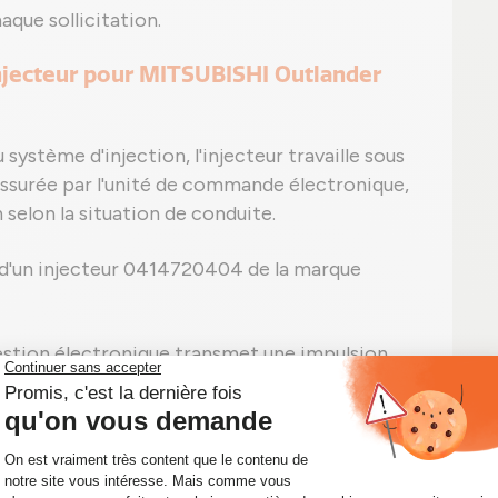
aque sollicitation.
injecteur pour MITSUBISHI Outlander
ystème d'injection, l'injecteur travaille sous
assurée par l'unité de commande électronique,
on selon la situation de conduite.
 d'un injecteur 0414720404 de la marque
estion électronique transmet une impulsion
on.
nstruction est donnée, un système
l'accès à l'injection.
sion extrême, le carburant est injecté sous