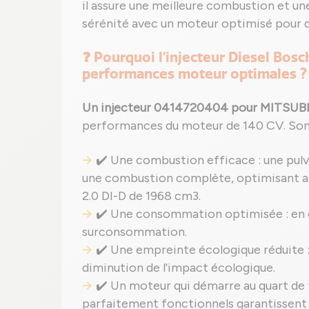
il assure une meilleure combustion et un
sérénité avec un moteur optimisé pour 
❓ Pourquoi l'injecteur Diesel Bosc
performances moteur optimales ?
Un injecteur 0414720404 pour MITSUBI
performances du moteur de 140 CV. Son
✔️ Une combustion efficace : une pulv
une combustion complète, optimisant ai
2.0 DI-D de 1968 cm3.
✔️ Une consommation optimisée : en éva
surconsommation.
✔️ Une empreinte écologique réduite 
diminution de l'impact écologique.
✔️ Un moteur qui démarre au quart de t
parfaitement fonctionnels garantissent