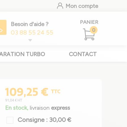
Mon compte
PANIER
Besoin d'aide ?
0
03 88 55 24 55
ARATION TURBO
CONTACT
109,25 €
TTC
91,04 €
HT
En stock,
livraison
express
Consigne : 30,00 €