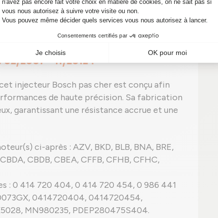
ylindre via des buses calibrées.
urée d'injection écoulée, l'aiguille se referme et
ne solution performante pour votre
 02/2007 - 11/2012 ?
et injecteur Bosch pas cher est conçu afin
erformances de haute précision. Sa fabrication
eux, garantissant une résistance accrue et une
oteur(s) ci-après : AZV, BKD, BLB, BNA, BRE,
 CBDA, CBDB, CBEA, CFFB, CFHB, CFHC,
s : 0 414 720 404, 0 414 720 454, 0 986 441
130073GX, 0414720404, 0414720454,
X5028, MN980235, PDEP280475S404.