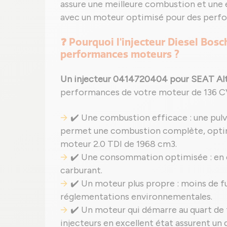
assure une meilleure combustion et une e
avec un moteur optimisé pour des perfo
❓ Pourquoi l'injecteur Diesel Bosc
performances moteurs ?
Un injecteur 0414720404 pour SEAT Alt
performances de votre moteur de 136 CV
✔️ Une combustion efficace : une pulv
permet une combustion complète, optimi
moteur 2.0 TDI de 1968 cm3.
✔️ Une consommation optimisée : en éva
carburant.
✔️ Un moteur plus propre : moins de f
réglementations environnementales.
✔️ Un moteur qui démarre au quart de 
injecteurs en excellent état assurent un