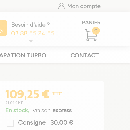
Mon compte
PANIER
Besoin d'aide ?
0
03 88 55 24 55
ARATION TURBO
CONTACT
109,25 €
TTC
91,04 €
HT
En stock,
livraison
express
Consigne : 30,00 €