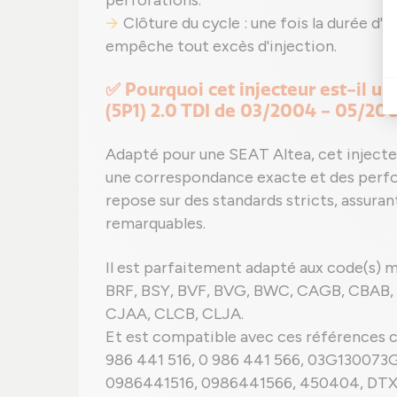
perforations.
Clôture du cycle : une fois la durée d'i
empêche tout excès d'injection.
✅ Pourquoi cet injecteur est-il un
(5P1) 2.0 TDI de 03/2004 - 05/20
Adapté pour une SEAT Altea, cet injecteu
une correspondance exacte et des perfo
repose sur des standards stricts, assura
remarquables.
Il est parfaitement adapté aux code(s) m
BRF, BSY, BVF, BVG, BWC, CAGB, CBAB,
CJAA, CLCB, CLJA.
Et est compatible avec ces références c
986 441 516, 0 986 441 566, 03G13007
0986441516, 0986441566, 450404, DT