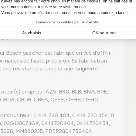
njection écoulée, l'aiguille se referme et
e option idéale pour votre SEAT Altea
09 ?
r Bosch pas cher est fabriqué en vue d'offrir
rmances de haute précision. Sa fabrication
nt une résistance accrue et une longévité
oteur(s) ci-après : AZV, BKD, BLB, BNA, BRE,
 CBDA, CBDB, CBEA, CFFB, CFHB, CFHC,
onstructeur : 0 414 720 404, 0 414 720 454, 0
3G, 03G130073GX, 0414720404, 0414720454,
X5028, MN980235, PDEP280475S404.