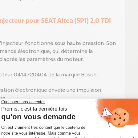
jecteur pour SEAT Altea (5P1) 2.0 TDI
l'injecteur fonctionne sous haute pression. Son
mmande électronique, qui détermine la
 d'après les paramètres du moteur.
ecteur 0414720404 de la marque Bosch :
estion électronique envoie une impulsion
on.
 un système piézoélectrique déplace l'aiguille,
ce importante, le carburant est injecté sous
t dans le moteur à travers des micro-