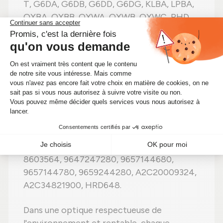
T, G6DA, G6DB, G6DD, G6DG, KLBA, LPBA,
QXBA, QXBB, QXWA, QXWB, QXWC, RHD
(DW10CB), RHD (DW10CTED4), RHF
(DW10BTED4), RHK, RHR, RHR
(DW10BTED4), TYBA, UFBA, UFBB, UFDA,
UFWA, UKBA, UKBB, UKDA, UKWA.
Et est compatible avec ces références
constructeur : 1373550, 1980J5, 1980Z0,
36000318, 36000319, 3M5Q-9F593-EA,
3M5Q-9F593-EB, 3M5Q9F593EA,
3M5Q9F593EB, 5WS40044, 5WS40156,
5WS40156-5Z, 5WS40156-Z, 5WS401565Z,
8603564, 9647247280, 9657144680,
9657144780, 9659244280, A2C20009324,
A2C34821900, HRD648.
Dans une optique respectueuse de