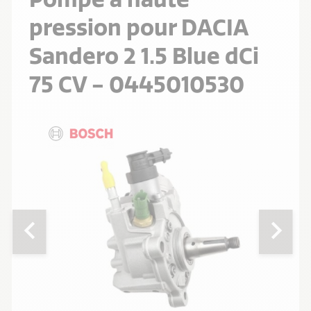
pression pour DACIA
Sandero 2 1.5 Blue dCi
75 CV - 0445010530
chevron_left
chevron_right