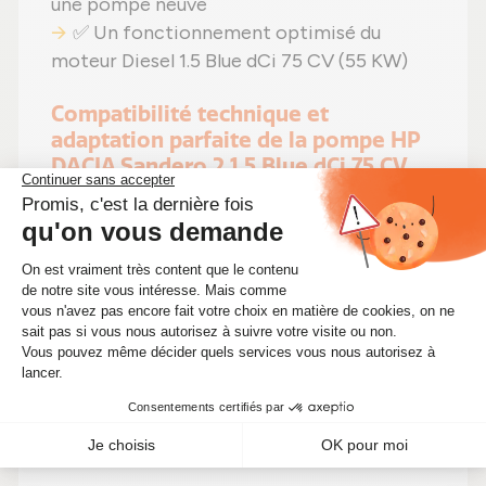
une pompe neuve
✅ Un fonctionnement optimisé du
moteur Diesel 1.5 Blue dCi 75 CV (55 KW)
Compatibilité technique et
adaptation parfaite de la pompe HP
DACIA Sandero 2 1.5 Blue dCi 75 CV
Cette pompe haute pression est
compatible avec tous les véhicules DACIA
Sandero 2 équipés du moteur Diesel 1.5 Blue
dCi 75 CV (55 KW) de
1461 cm3
. Elle est
prévue pour les motorisations portant les
codes moteurs suivants : K9K 626, K9K 629,
K9K 609, K9K 612, K9K 808, K9K 608, K9K
628, K9K 802
, assurant une adaptation sans
modification à votre véhicule.