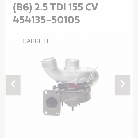
(B6) 2.5 TDI 155 CV
454135-5010S
chevron_left
chevron_right