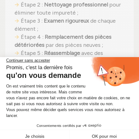
Étape 2 :
Nettoyage professionnel
pour
éliminer toute impureté ;
Étape 3 :
Examen rigoureux
de chaque
élément ;
Étape 4 :
Remplacement des pièces
détériorées
par des pièces neuves ;
Étape 5 :
Réassemblage
avec des
réglages effectués selon les normes du
constructeur ;
Étape 6 :
Contrôle qualité
sur banc
d'essai Schenck avant expédition.
Pourquoi donc payer le prix fort pour un
turbocompresseur Garrett 454135-5010S
neuf ? Un
turbocompresseur
reconditionné
vous permet de profiter des
mêmes performances à un
coût bien plus