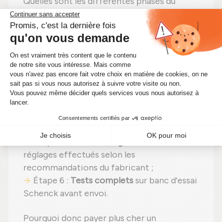
Quelles sont les différentes phases du
reconditionnement d'un turbo Diesel ?
Étape 1 :
Désassemblage
total pour une
vérification complète ;
Étape 2 :
Nettoyage professionnel
pour
éliminer toute impureté ;
Étape 3 :
Contrôle rigoureux
de tous les
composants ;
Étape 4 :
Remplacement des pièces
usées
par des composants neufs ;
Étape 5 :
Réassemblage
avec des
réglages effectués selon les
recommandations du fabricant ;
Étape 6 :
Tests complets
sur banc d'essai
Schenck avant envoi.
Pourquoi donc payer plus cher un