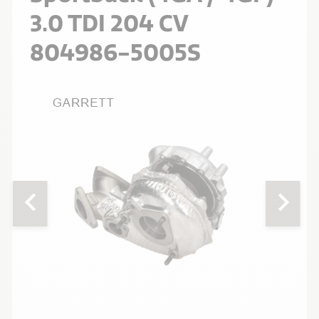
3.0 TDI 204 CV
804986-5005S
chevron_left
chevron_right