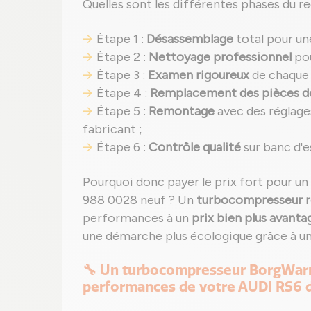
Quelles sont les différentes phases du 
Étape 1 :
Désassemblage
total pour un
Étape 2 :
Nettoyage professionnel
pou
Étape 3 :
Examen rigoureux
de chaque 
Étape 4 :
Remplacement des pièces d
Étape 5 :
Remontage
avec des réglage
fabricant ;
Étape 6 :
Contrôle qualité
sur banc d'e
Pourquoi donc payer le prix fort pour 
988 0028 neuf ? Un
turbocompresseur r
performances à un
prix bien plus avanta
une démarche plus écologique grâce à u
🔧 Un turbocompresseur BorgWarn
performances de votre AUDI RS6 