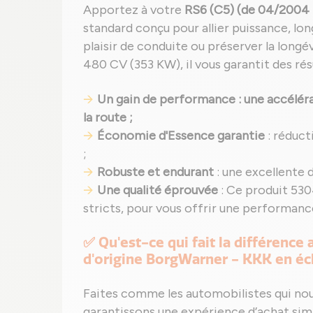
Apportez à votre
RS6 (C5) (de 04/2004 
standard conçu pour allier puissance, lon
plaisir de conduite ou préserver la lon
480 CV (353 KW), il vous garantit des ré
Un gain de performance : une accélérat
la route ;
Économie d'Essence garantie
: réduc
;
Robuste et endurant
: une excellente 
Une qualité éprouvée
: Ce produit 530
stricts, pour vous offrir une performanc
✅ Qu'est-ce qui fait la différence
d'origine BorgWarner - KKK en éc
Faites comme les automobilistes qui no
garantissons une expérience d’achat sim