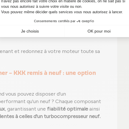
 ;
e) et/ou bruit inhabituel ;
n apparente sans signe de fuite ;
ou d'un code défaut, exemple typique : P0299
enant et redonnez à votre moteur toute sa
r - KKK remis à neuf : une option
nd vous pouvez disposer d'un
performant qu'un neuf ? Chaque composant
ux
, garantissant une
fiabilité optimale
ainsi
entes à celles d'un turbocompresseur neuf.