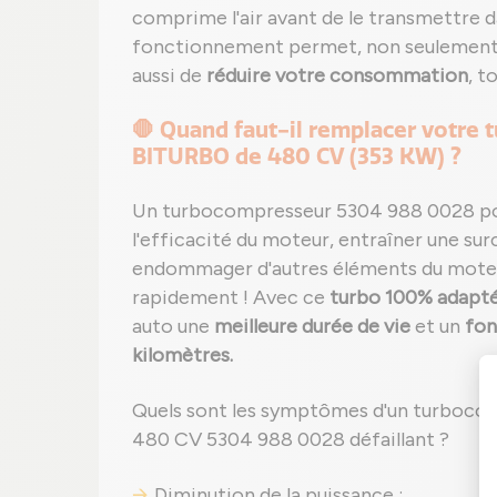
comprime l'air avant de le transmettre 
fonctionnement permet, non seulemen
aussi de
réduire votre consommation
, t
🛑 Quand faut-il remplacer votre 
BITURBO de 480 CV (353 KW) ?
Un turbocompresseur 5304 988 0028 pou
l'efficacité du moteur, entraîner une 
endommager d'autres éléments du moteur
rapidement ! Avec ce
turbo 100% adapt
auto une
meilleure durée de vie
et un
fon
kilomètres.
Quels sont les symptômes d'un turboco
480 CV 5304 988 0028 défaillant ?
Diminution de la puissance ;