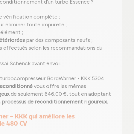
reconditionnement d'un turbo Essence ?
e vérification complète ;
r éliminer toute impureté ;
élément ;
étériorées
par des composants neufs ;
s effectués selon les recommandations du
ssai Schenck avant envoi.
un turbocompresseur BorgWarner - KKK 5304
econditionné
vous offre les mêmes
geux
de seulement 646,00 €, tout en adoptant
n
processus de reconditionnement rigoureux.
er - KKK qui améliore les
de 480 CV