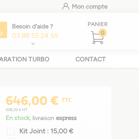
Mon compte
PANIER
Besoin d'aide ?
0
03 88 55 24 55
ARATION TURBO
CONTACT
646,00 €
TTC
538,33 €
HT
En stock,
livraison
express
Kit Joint : 15,00 €