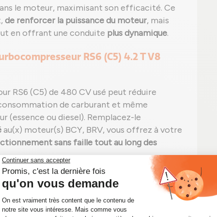
dans le moteur, maximisant son efficacité. Ce
t,
de renforcer la puissance du moteur
, mais
out en offrant une conduite
plus dynamique
.
turbocompresseur RS6 (C5) 4.2 T V8
r RS6 (C5) de 480 CV usé peut réduire
surconsommation de carburant et même
 (essence ou diesel). Remplacez-le
é
au(x) moteur(s) BCY, BRV, vous offrez à votre
ctionnement sans faille tout au long des
mpresseur AUDI RS6 (C5) 4.2 T V8 BITURBO