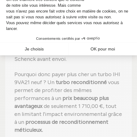
composants ;
Étape 4 :
Remplacement des pièces
détériorées
par des composants neufs ;
Étape 5 :
Réassemblage
avec des
réglages effectués selon les normes du
constructeur ;
Étape 6 :
Tests complets
sur banc d'essai
Schenck avant envoi.
Pourquoi donc payer plus cher un turbo IHI
9VA21 neuf ? Un
turbo reconditionné
vous
permet de profiter des mêmes
performances à un
prix beaucoup plus
avantageux
de seulement 1 710,00 €, tout
en limitant l'impact environnemental grâce
à un
processus de reconditionnement
méticuleux.