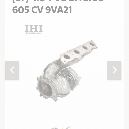
605 CV 9VA21
chevron_left
chevron_right