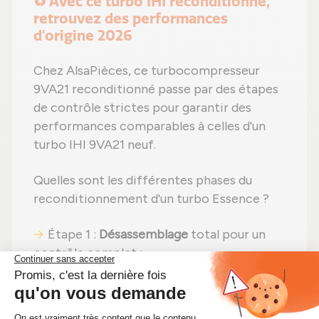
♻️ Avec ce turbo IHI reconditionné,
retrouvez des performances
d'origine 2026
Chez AlsaPièces, ce turbocompresseur
9VA21 reconditionné passe par des étapes
de contrôle strictes pour garantir des
performances comparables à celles d'un
turbo IHI 9VA21 neuf.
Quelles sont les différentes phases du
reconditionnement d'un turbo Essence ?
Étape 1 :
Désassemblage
total pour un
contrôle complet ;
Étape 2 :
Nettoyage minutieux
pour
éliminer toute impureté ;
Étape 3 :
Contrôle rigoureux
de tous les