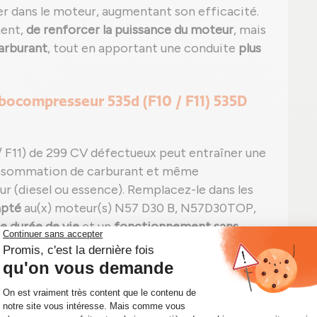
er dans le moteur, augmentant son efficacité.
ment,
de renforcer la puissance du moteur
, mais
arburant
, tout en apportant une conduite
plus
rbocompresseur 535d (F10 / F11) 535D
 F11) de 299 CV défectueux peut entraîner une
consommation de carburant et même
 (diesel ou essence). Remplacez-le dans les
apté
au(x) moteur(s) N57 D30 B, N57D30TOP,
e durée de vie
et un
fonctionnement sans
sseur BMW 535d (F10 / F11) 535D 299 CV 5326