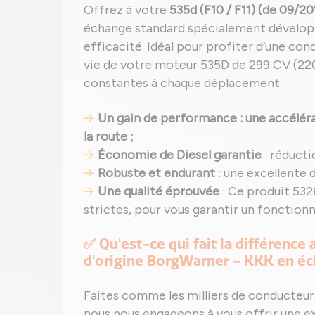
Offrez à votre
535d (F10 / F11) (de 09/20
échange standard spécialement développé
efficacité. Idéal pour profiter d’une con
vie de votre moteur 535D de 299 CV (220
constantes à chaque déplacement.
Un gain de performance : une accélérat
la route ;
Économie de Diesel garantie
: réducti
Robuste et endurant
: une excellente 
Une qualité éprouvée
: Ce produit 532
strictes, pour vous garantir un fonctio
✅ Qu'est-ce qui fait la différence
d'origine BorgWarner - KKK en éc
Faites comme les milliers de conducteur
nous nous engageons à vous offrir une e