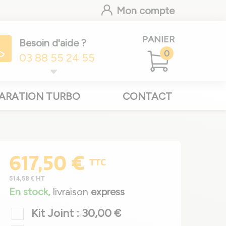
Mon compte
PANIER
Besoin d'aide ?
0
03 88 55 24 55
ARATION TURBO
CONTACT
617,50 €
TTC
514,58 €
HT
En stock,
livraison
express
Kit Joint : 30,00 €