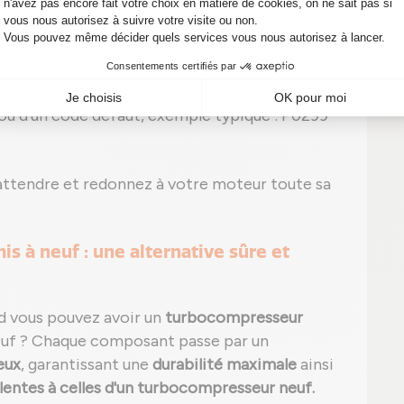
ant ;
he) et/ou sifflement excessif ;
on apparente sans trace apparente ;
ou d'un code défaut, exemple typique : P0299
attendre et redonnez à votre moteur toute sa
s à neuf : une alternative sûre et
nd vous pouvez avoir un
turbocompresseur
euf ? Chaque composant passe par un
eux
, garantissant une
durabilité maximale
ainsi
entes à celles d'un turbocompresseur neuf.