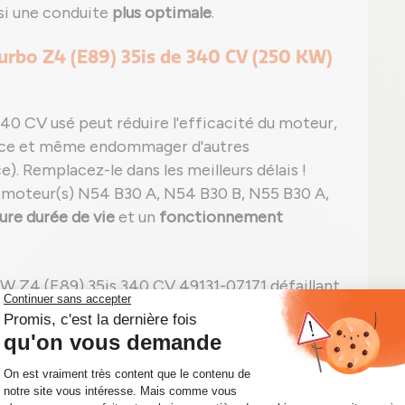
nsi une conduite
plus optimale
.
turbo Z4 (E89) 35is de 340 CV (250 KW)
40 CV usé peut réduire l'efficacité du moteur,
nce et même endommager d'autres
. Remplacez-le dans les meilleurs délais !
 moteur(s) N54 B30 A, N54 B30 B, N55 B30 A,
ure durée de vie
et un
fonctionnement
W Z4 (E89) 35is 340 CV 49131-07171 défaillant
e, noire ou blanche) et/ou bruit inhabituel ;