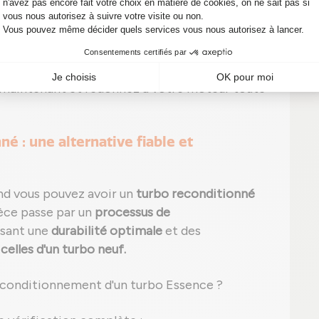
 anormale sans trace apparente ;
ou d'un code défaut, exemple typique : P0299
 maintenant et redonnez à votre moteur toute
é : une alternative fiable et
nd vous pouvez avoir un
turbo reconditionné
èce passe par un
processus de
ssant une
durabilité optimale
et des
elles d'un turbo neuf.
reconditionnement d'un turbo Essence ?