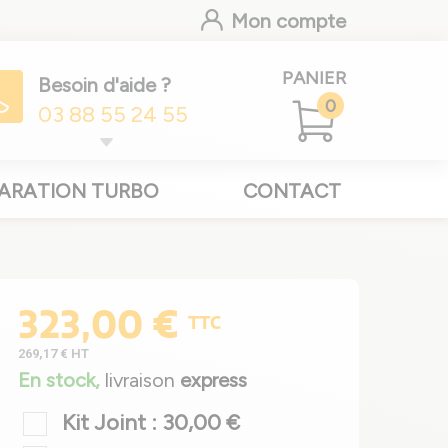
Mon compte
PANIER
Besoin d'aide ?
0
03 88 55 24 55
ARATION TURBO
CONTACT
323,00 €
TTC
269,17 €
HT
En stock,
livraison
express
Kit Joint : 30,00 €