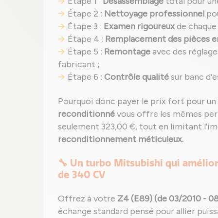
Étape 1 :
Désassemblage
total pour un
Étape 2 :
Nettoyage professionnel
pou
Étape 3 :
Examen rigoureux
de chaque 
Étape 4 :
Remplacement des pièces
Étape 5 :
Remontage
avec des réglage
fabricant ;
Étape 6 :
Contrôle qualité
sur banc d'e
Pourquoi donc payer le prix fort pour un
reconditionné
vous offre les mêmes pe
seulement 323,00 €, tout en limitant l'
reconditionnement méticuleux.
🔧 Un turbo Mitsubishi qui améli
de 340 CV
Offrez à votre
Z4 (E89) (de 03/2010 - 0
échange standard pensé pour allier puissa