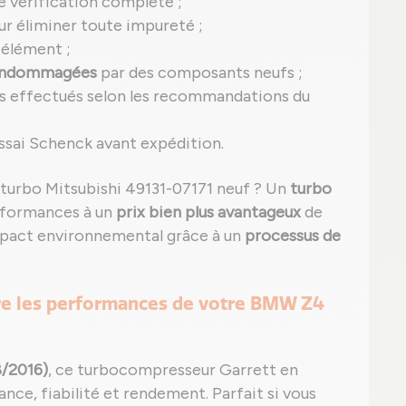
e vérification complète ;
r éliminer toute impureté ;
élément ;
 endommagées
par des composants neufs ;
s effectués selon les recommandations du
ssai Schenck avant expédition.
 turbo Mitsubishi 49131-07171 neuf ? Un
turbo
rformances à un
prix bien plus avantageux
de
impact environnemental grâce à un
processus de
ore les performances de votre BMW Z4
8/2016)
, ce turbocompresseur Garrett en
nce, fiabilité et rendement. Parfait si vous