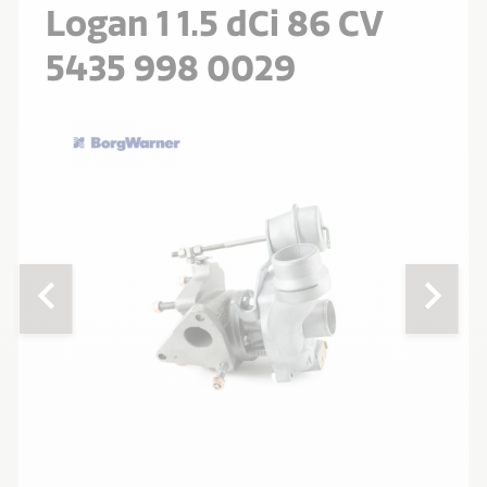
Logan 1 1.5 dCi 86 CV
5435 998 0029
chevron_left
chevron_right