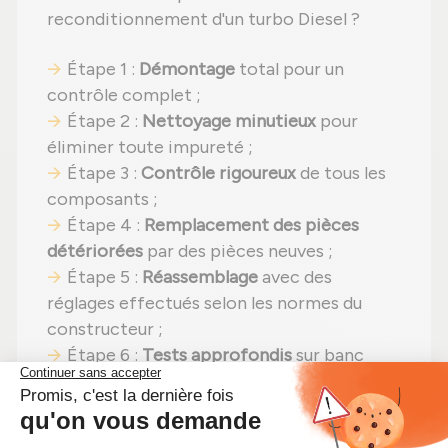
reconditionnement d'un turbo Diesel ?
Étape 1 :
Démontage
total pour un
contrôle complet ;
Étape 2 :
Nettoyage minutieux
pour
éliminer toute impureté ;
Étape 3 :
Contrôle rigoureux
de tous les
composants ;
Étape 4 :
Remplacement des pièces
détériorées
par des pièces neuves ;
Étape 5 :
Réassemblage
avec des
réglages effectués selon les normes du
constructeur ;
Étape 6 :
Tests approfondis
sur banc
d'essai Schenck avant expédition.
Grâce à ce procédé, ce turbocompresseur