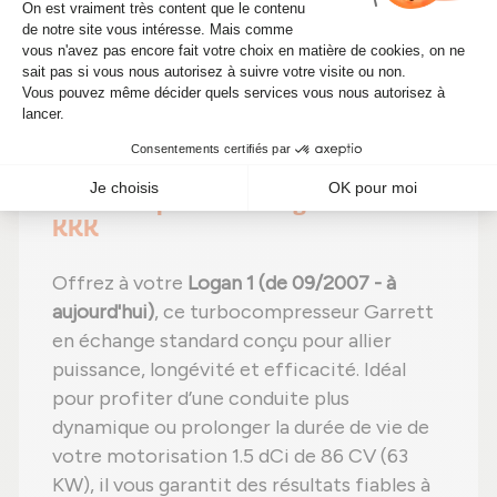
BorgWarner - KKK 5435 998 0029 allie
durabilité
et
performances
, à un
prix plus
abordable
.
🔧 Boostez les performances moteur
de votre véhicule DACIA Logan 1 1.5
dCi de 86 CV avec ce
turbocompresseur BorgWarner -
KKK
Offrez à votre
Logan 1 (de 09/2007 - à
aujourd'hui)
, ce turbocompresseur Garrett
en échange standard conçu pour allier
puissance, longévité et efficacité. Idéal
pour profiter d’une conduite plus
dynamique ou prolonger la durée de vie de
votre motorisation 1.5 dCi de 86 CV (63
KW), il vous garantit des résultats fiables à