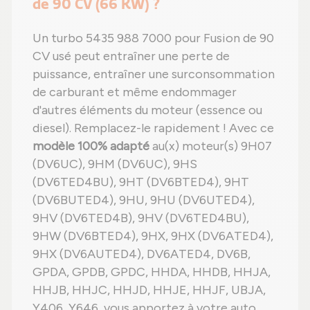
de 90 CV (66 KW) ?
Un turbo 5435 988 7000 pour Fusion de 90
CV usé peut entraîner une perte de
puissance, entraîner une surconsommation
de carburant et même endommager
d'autres éléments du moteur (essence ou
diesel). Remplacez-le rapidement ! Avec ce
modèle 100% adapté
au(x) moteur(s) 9H07
(DV6UC), 9HM (DV6UC), 9HS
(DV6TED4BU), 9HT (DV6BTED4), 9HT
(DV6BUTED4), 9HU, 9HU (DV6UTED4),
9HV (DV6TED4B), 9HV (DV6TED4BU),
9HW (DV6BTED4), 9HX, 9HX (DV6ATED4),
9HX (DV6AUTED4), DV6ATED4, DV6B,
GPDA, GPDB, GPDC, HHDA, HHDB, HHJA,
HHJB, HHJC, HHJD, HHJE, HHJF, UBJA,
Y406, Y646, vous apportez à votre auto