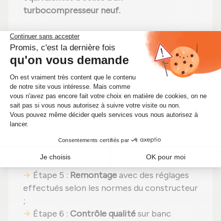
turbocompresseur neuf.
Quelles sont les différentes étapes du
reconditionnement d'un turbo Diesel ?
Étape 1 :
Désassemblage
total pour une
vérification complète ;
Étape 2 :
Nettoyage minutieux
pour
éliminer toute impureté ;
Étape 3 :
Examen rigoureux
de chaque
élément ;
Étape 4 :
Remplacement des pièces
détériorées
par des composants neufs ;
Étape 5 :
Remontage
avec des réglages
effectués selon les normes du constructeur
;
Étape 6 :
Contrôle qualité
sur banc