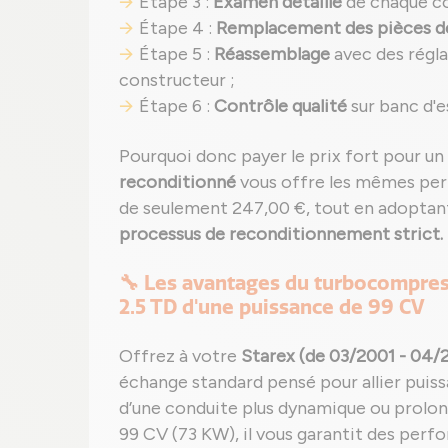
Étape 3 :
Examen détaillé
de chaque c
Étape 4 :
Remplacement des pièces d
Étape 5 :
Réassemblage
avec des régla
constructeur ;
Étape 6 :
Contrôle qualité
sur banc d'e
Pourquoi donc payer le prix fort pour u
reconditionné
vous offre les mêmes pe
de seulement 247,00 €, tout en adoptan
processus de reconditionnement strict.
🔧 Les avantages du turbocompre
2.5 TD d'une puissance de 99 CV
Offrez à votre
Starex (de 03/2001 - 04/
échange standard pensé pour allier puissa
d’une conduite plus dynamique ou prolon
99 CV (73 KW), il vous garantit des perf