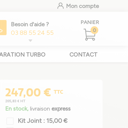
Mon compte
PANIER
Besoin d'aide ?
0
03 88 55 24 55
ARATION TURBO
CONTACT
247,00 €
TTC
205,83 €
HT
En stock,
livraison
express
Kit Joint : 15,00 €