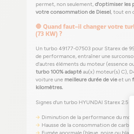
permet, non seulement,
d'optimiser les
votre consommation de Diesel
, tout en
🛑 Quand faut-il changer votre tu
(73 KW) ?
Un turbo 49177-07503 pour Starex de 
de performance, entraîner une surcon
d'autres éléments du moteur (essence ou
turbo 100% adapté
au(x) moteur(s) C), 
voiture une
meilleure durée de vie
et un
kilomètres.
Signes d'un turbo HYUNDAI Starex 2.5 
Diminution de la performance du mote
Hausse de la consommation de carbur
Fumée anormale (bleue, noire ou blanch