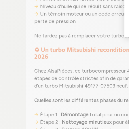
Niveau d'huile qui se réduit sans rais
Un témoin moteur ou un code erreur p
perte de pression.
Ne tardez pas à remplacer votre turbo
♻️ Un turbo Mitsubishi reconditio
2026
Chez AlsaPièces, ce turbocompresseur 
étapes de contrôle strictes afin de gar
d'un turbo Mitsubishi 49177-07503 neuf.
Quelles sont les différentes phases du r
Étape 1 :
Démontage
total pour un co
Étape 2 :
Nettoyage minutieux
pour él