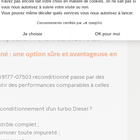
on apparente sans trace apparente ;
eut apparaître, comme le P0299 signalant une
compresseur HYUNDAI Starex 2.5 TD usé.
nné : une option sûre et avantageuse en
49177-07503 reconditionné passe par des
antir des performances comparables à celles
econditionnement d'un turbo Diesel ?
ntrôle complet ;
iminer toute impureté ;