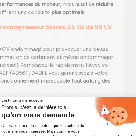
 performances du moteur
, mais aussi de
réduire
 offrant une conduite
plus optimale
.
rbocompresseur Starex 2.5 TD de 99 CV
99 CV endommagé peut provoquer une baisse
sommation de carburant et même endommager
 diesel). Remplacez-le rapidement ! Avec ce
D4BF (4D56T, D4BH, vous garantissez à votre
fonctionnement impeccable tout au long des
TD 99 CV 49177-07503 HS :
ur ;
ant ;
e) et/ou bruit inhabituel ;