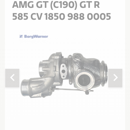
AMG GT (C190) GT R
585 CV 1850 988 0005
chevron_left
chevron_right