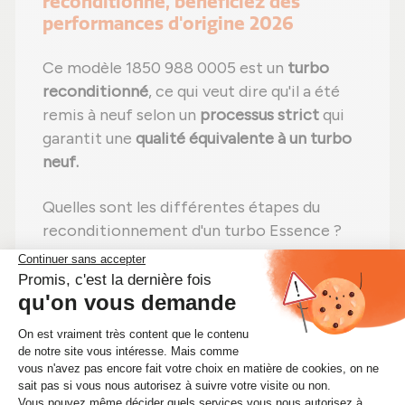
reconditionné, bénéficiez des
performances d'origine 2026
Ce modèle 1850 988 0005 est un
turbo
reconditionné
, ce qui veut dire qu'il a été
remis à neuf selon un
processus strict
qui
garantit une
qualité équivalente à un turbo
neuf.
Quelles sont les différentes étapes du
reconditionnement d'un turbo Essence ?
Étape 1 :
Démontage
total pour un
contrôle complet ;
Étape 2 :
Nettoyage professionnel
pour
éliminer toute impureté ;
Étape 3 :
Contrôle rigoureux
de tous les
composants ;