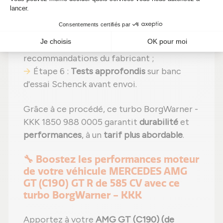
Étape 4 :
Remplacement des pièces
détériorées
par des pièces neuves ;
Étape 5 :
Réassemblage
avec des
réglages effectués selon les
recommandations du fabricant ;
Étape 6 :
Tests approfondis
sur banc
d'essai Schenck avant envoi.
Grâce à ce procédé, ce turbo BorgWarner -
KKK 1850 988 0005 garantit
durabilité
et
performances
, à un
tarif plus abordable
.
🔧 Boostez les performances moteur
de votre véhicule MERCEDES AMG
GT (C190) GT R de 585 CV avec ce
turbo BorgWarner - KKK
Apportez à votre
AMG GT (C190) (de