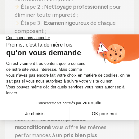
Étape 2 :
Nettoyage professionnel
pour
éliminer toute impureté ;
Étape 3 :
Examen rigoureux
de chaque
composant ;
Étape 4 :
Remplacement des pièces
abîmées
par des composants neufs ;
Étape 5 :
Remontage
avec des réglages
effectués selon les normes du constructeur
;
Étape 6 :
Contrôle qualité
sur banc
d'essai Schenck avant envoi.
Pourquoi donc payer le prix fort pour un
turbocompresseur Garrett 765155-5008S
neuf ? Un
turbocompresseur
reconditionné
vous offre les mêmes
performances à un
prix bien plus