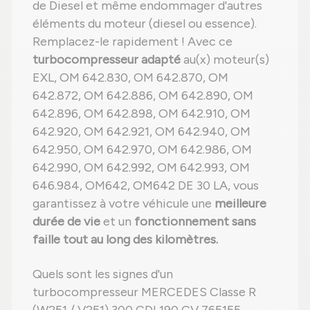
de Diesel et même endommager d'autres
éléments du moteur (diesel ou essence).
Remplacez-le rapidement ! Avec ce
turbocompresseur adapté
au(x) moteur(s)
EXL, OM 642.830, OM 642.870, OM
642.872, OM 642.886, OM 642.890, OM
642.896, OM 642.898, OM 642.910, OM
642.920, OM 642.921, OM 642.940, OM
642.950, OM 642.970, OM 642.986, OM
642.990, OM 642.992, OM 642.993, OM
646.984, OM642, OM642 DE 30 LA, vous
garantissez à votre véhicule une
meilleure
durée de vie
et un
fonctionnement sans
faille tout au long des kilomètres.
Quels sont les signes d'un
turbocompresseur MERCEDES Classe R
(W251 / V251) 300 CDI 190 CV 765155-