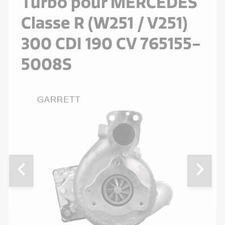
Turbo pour MERCEDES
Classe R (W251 / V251)
300 CDI 190 CV 765155-
5008S
chevron_left
chevron_right