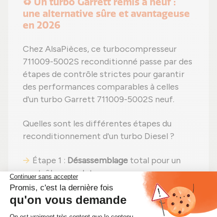
♻️ Un turbo Garrett remis à neuf :
une alternative sûre et avantageuse
en 2026
Chez AlsaPièces, ce turbocompresseur
711009-5002S reconditionné passe par des
étapes de contrôle strictes pour garantir
des performances comparables à celles
d'un turbo Garrett 711009-5002S neuf.
Quelles sont les différentes étapes du
reconditionnement d'un turbo Diesel ?
Étape 1 :
Désassemblage
total pour un
contrôle complet ;
Étape 2 :
Nettoyage professionnel
pour
éliminer toute impureté ;
Étape 3 :
Examen détaillé
de chaque