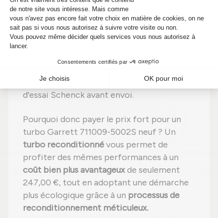
composant ;
Étape 4 :
Remplacement des pièces
usées
par des pièces neuves ;
Étape 5 :
Réassemblage
avec des
réglages effectués selon les
recommandations du fabricant ;
Étape 6 :
Contrôle qualité
sur banc
d'essai Schenck avant envoi.
Pourquoi donc payer le prix fort pour un
turbo Garrett 711009-5002S neuf ? Un
turbo reconditionné
vous permet de
profiter des mêmes performances à un
coût bien plus avantageux
de seulement
247,00 €, tout en adoptant une démarche
plus écologique grâce à un
processus de
reconditionnement méticuleux.