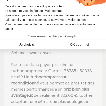
Étape 3 :
Contrôle détaillé
de tous les
éléments ;
Étape 4 :
Remplacement des pièces
usées
par des composants neufs ;
Étape 5 :
Réassemblage
avec des
réglages effectués selon les normes du
constructeur ;
Étape 6 :
Tests complets
sur banc d'essai
Schenck avant envoi.
Pourquoi donc payer plus cher un
turbocompresseur Garrett 767851-5003S
neuf ? Un
turbocompresseur
reconditionné
vous permet de profiter des
mêmes performances à un
prix bien plus
avantageux
de seulement 323,00 €, tout en
adoptant une démarche plus écologique