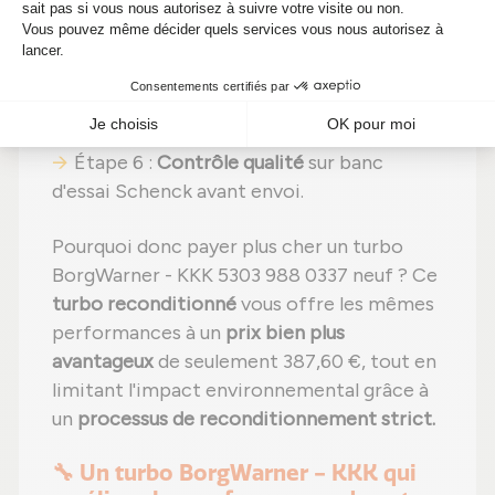
Étape 4 :
Remplacement des pièces
défectueuses
par des composants neufs ;
Étape 5 :
Remontage
avec des réglages
effectués selon les recommandations du
fabricant ;
Étape 6 :
Contrôle qualité
sur banc
d'essai Schenck avant envoi.
Pourquoi donc payer plus cher un turbo
BorgWarner - KKK 5303 988 0337 neuf ? Ce
turbo reconditionné
vous offre les mêmes
performances à un
prix bien plus
avantageux
de seulement 387,60 €, tout en
limitant l'impact environnemental grâce à
un
processus de reconditionnement strict.
🔧 Un turbo BorgWarner - KKK qui