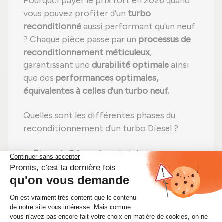
Pourquoi payer le prix fort en 2026 quand
vous pouvez profiter d'un
turbo
reconditionné
aussi performant qu'un neuf
? Chaque pièce passe par un
processus de
reconditionnement méticuleux
,
garantissant une
durabilité optimale
ainsi
que des
performances optimales,
équivalentes à celles d'un turbo neuf.
Quelles sont les différentes phases du
reconditionnement d'un turbo Diesel ?
Étape 1 :
Démontage
total pour une
vérification complète ;
Étape 2 :
Nettoyage minutieux
pour
éliminer toute impureté ;
Étape 3 :
Examen rigoureux
de chaque
élément ;