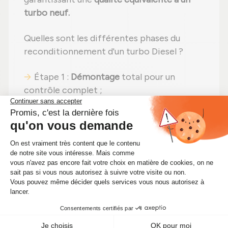
turbo neuf.
Quelles sont les différentes phases du
reconditionnement d'un turbo Diesel ?
Étape 1 :
Démontage
total pour un
contrôle complet ;
Étape 2 :
Nettoyage minutieux
pour
éliminer toute impureté ;
Étape 3 :
Contrôle rigoureux
de tous les
composants ;
Étape 4 :
Remplacement des pièces
détériorées
par des composants neufs ;
Étape 5 :
Réassemblage
avec des
réglages effectués selon les
recommandations du fabricant ;
Étape 6 :
Tests complets
sur banc d'essai