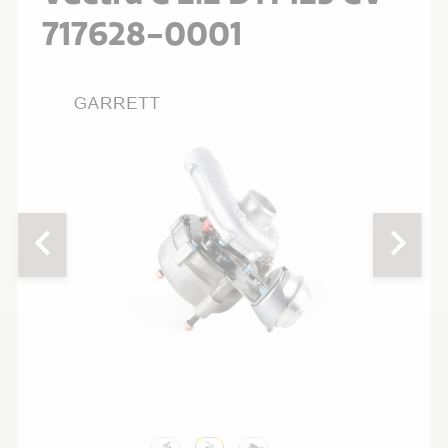
717628-0001
chevron_left
chevron_right