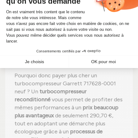
éléments ;
Étape 4 :
Remplacement des pièces
abîmées
par des pièces neuves ;
Étape 5 :
Remontage
avec des réglages
effectués selon les normes du constructeur
;
Étape 6 :
Tests complets
sur banc d'essai
Schenck avant expédition.
Pourquoi donc payer plus cher un
turbocompresseur Garrett 717628-0001
neuf ? Un
turbocompresseur
reconditionné
vous permet de profiter des
mêmes performances à un
prix beaucoup
plus avantageux
de seulement 290,70 €,
tout en adoptant une démarche plus
écologique grâce à un
processus de