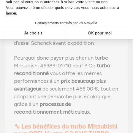
usées
par des composants neufs ;
Étape 5 :
Réassemblage
avec des
réglages effectués selon les normes du
constructeur ;
Étape 6 :
Contrôle qualité
sur banc
d'essai Schenck avant expédition.
Pourquoi donc payer plus cher un turbo
Mitsubishi 49389-01710 neuf ? Ce
turbo
reconditionné
vous offre les mêmes
performances à un
prix beaucoup plus
avantageux
de seulement 456,00 €, tout en
adoptant une démarche plus écologique
grâce à un
processus de
reconditionnement méticuleux.
🔧 Les bénéfices du turbo Mitsubishi