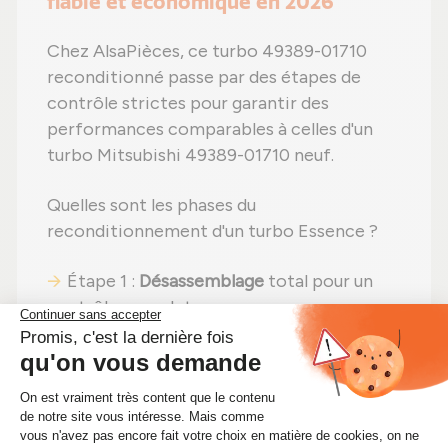
fiable et économique en 2026
Chez AlsaPièces, ce turbo 49389-01710
reconditionné passe par des étapes de
contrôle strictes pour garantir des
performances comparables à celles d'un
turbo Mitsubishi 49389-01710 neuf.
Quelles sont les phases du
reconditionnement d'un turbo Essence ?
Étape 1 :
Désassemblage
total pour un
contrôle complet ;
Étape 2 :
Nettoyage professionnel
pour
éliminer toute impureté ;
Étape 3 :
Examen rigoureux
de chaque
élément ;
Étape 4 :
Remplacement des pièces