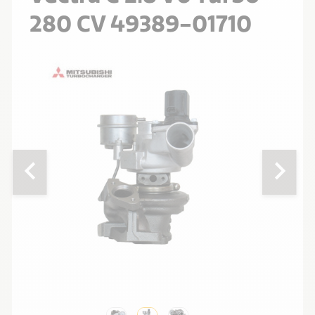
280 CV 49389-01710
chevron_left
chevron_right